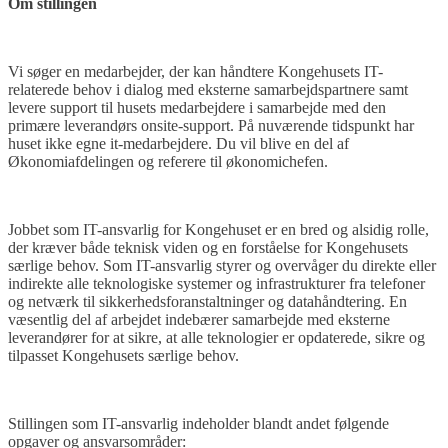
Om stillingen
Vi søger en medarbejder, der kan håndtere Kongehusets IT-
relaterede behov i dialog med eksterne samarbejdspartnere samt
levere support til husets medarbejdere i samarbejde med den
primære leverandørs onsite-support. På nuværende tidspunkt har
huset ikke egne it-medarbejdere. Du vil blive en del af
Økonomiafdelingen og referere til økonomichefen.
Jobbet som IT-ansvarlig for Kongehuset er en bred og alsidig rolle,
der kræver både teknisk viden og en forståelse for Kongehusets
særlige behov. Som IT-ansvarlig styrer og overvåger du direkte eller
indirekte alle teknologiske systemer og infrastrukturer fra telefoner
og netværk til sikkerhedsforanstaltninger og datahåndtering. En
væsentlig del af arbejdet indebærer samarbejde med eksterne
leverandører for at sikre, at alle teknologier er opdaterede, sikre og
tilpasset Kongehusets særlige behov.
Stillingen som IT-ansvarlig indeholder blandt andet følgende
opgaver og ansvarsområder: