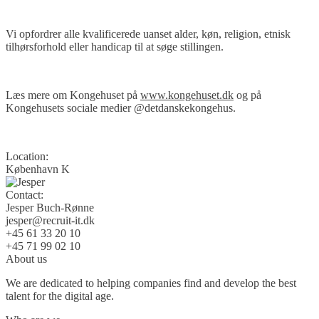
Vi opfordrer alle kvalificerede uanset alder, køn, religion, etnisk
tilhørsforhold eller handicap til at søge stillingen.
Læs mere om Kongehuset på
www.kongehuset.dk
og på
Kongehusets sociale medier @detdanskekongehus.
Location:
København K
Contact:
Jesper Buch-Rønne
jesper@recruit-it.dk
+45 61 33 20 10
+45 71 99 02 10
About us
We are dedicated to helping companies find and develop the best
talent for the digital age.