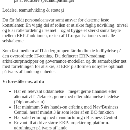
på at reducere specialtilpasninger
Ledelse, teamudvikling & strategi
Du får fuldt personaleansvar samt ansvar for eksterne faste
konsulenter. En vigtig del af rollen er at sikre faglig udvikling, trivsel
og klar rollefordeling i teamet – og at bygge et stærkt samarbejde
mellem ERP-funktionen, resten af IT-organisationen samt alle
selskaberne.
Som fast medlem af IT-ledergruppen får du direkte indflydelse på
den overordnede IT-retning. Du definerer ERP-roadmap,
arkitekturprincipper og governance-modeller, og du samarbejder tæt
med forretningen for at sikre, at ERP-platformen udnyttes optimalt
på tværs af lande og enheder.
Vi forestiller os, at du
Har en relevant uddannelse – meget gerne finansiel eller
alternativt IT/teknisk, gerne med efteruddannelse i ledelse
(Diplom-niveau)
Har minimum 5 års hands-on erfaring med Nav/Business
Central, heraf mindst 3 år som leder af en BC-funktion
Har solid erfaring med manufacturing i Business Central
Er vant til at drive større ERP-projekter og platform-
udrulninger på tværs af lande