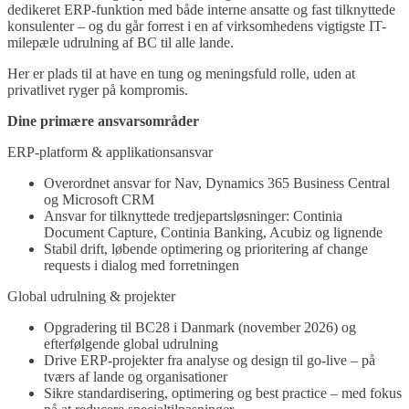
dedikeret ERP-funktion med både interne ansatte og fast tilknyttede
konsulenter – og du går forrest i en af virksomhedens vigtigste IT-
milepæle udrulning af BC til alle lande.
Her er plads til at have en tung og meningsfuld rolle, uden at
privatlivet ryger på kompromis.
Dine primære ansvarsområder
ERP-platform & applikationsansvar
Overordnet ansvar for Nav, Dynamics 365 Business Central
og Microsoft CRM
Ansvar for tilknyttede tredjepartsløsninger: Continia
Document Capture, Continia Banking, Acubiz og lignende
Stabil drift, løbende optimering og prioritering af change
requests i dialog med forretningen
Global udrulning & projekter
Opgradering til BC28 i Danmark (november 2026) og
efterfølgende global udrulning
Drive ERP-projekter fra analyse og design til go-live – på
tværs af lande og organisationer
Sikre standardisering, optimering og best practice – med fokus