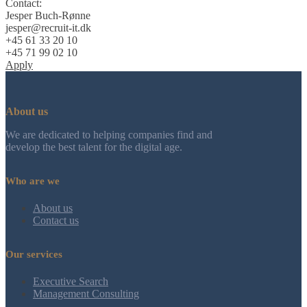
Contact:
Jesper Buch-Rønne
jesper@recruit-it.dk
+45 61 33 20 10
+45 71 99 02 10
Apply
About us
We are dedicated to helping companies find and
develop the best talent for the digital age.
Who are we
About us
Contact us
Our services
Executive Search
Management Consulting