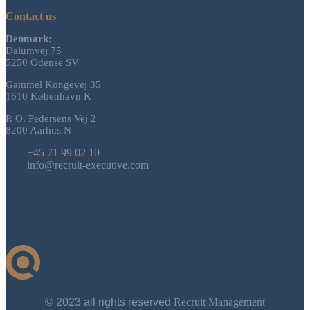
Contact us
Denmark:
Dalumvej 75
5250 Odense SV
Gammel Kongevej 35
1610 København K
P. O. Pedersens Vej 2
8200 Aarhus N
+45 71 99 02 10
info@recruit-executive.com
© 2023 all rights reserved
Recruit Management